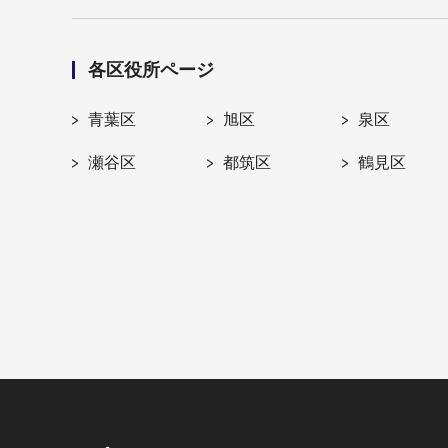
各区役所ページ
青葉区
旭区
泉区
瀬谷区
都筑区
鶴見区