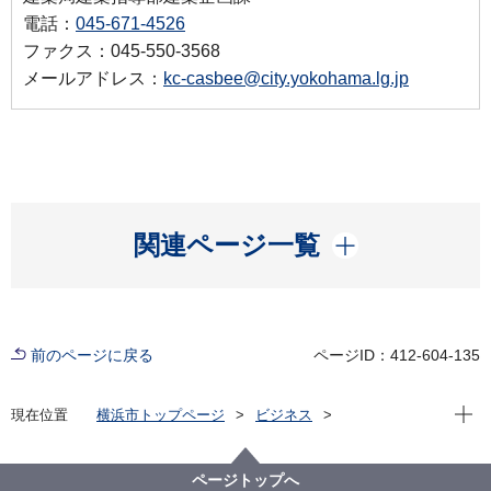
電話：
045-671-4526
ファクス：045-550-3568
メールアドレス：
kc-casbee@city.yokohama.lg.jp
開く
関連ページ一覧
前のページに戻る
ページID：412-604-135
現在位
現在位置
横浜市トップページ
ビジネス
分野別メニュー
建築・都市計画
環境・省エネに関する取組・補助制度等
横浜市建築物環境配慮制度（CASBEE横浜）
ページトップへ