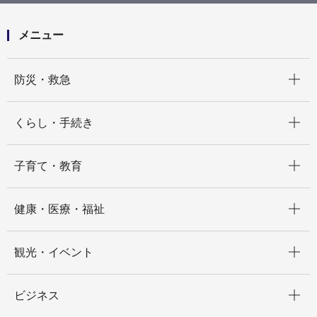
CASBEE横浜(2000㎡以上の建築物）
普及活動
建築環境セミナー2022開催状況
メニュー
開く
防災・救急
開く
くらし・手続き
開く
子育て・教育
開く
健康・医療・福祉
開く
観光・イベント
開く
ビジネス