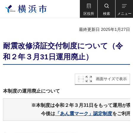
区役所
検索
メニュー
最終更新日 2025年1月27日
耐震改修済証交付制度について（令
和２年３月31日運用廃止）
画面サイズで表示
本制度の運用廃止について
※本制度は令和２年３月31日をもって運用が廃
今後は
「あん震マーク」認定制度
をご利用