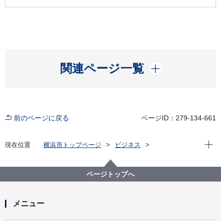
開く
関連ページ一覧
前のページに戻る
ページID：279-134-661
現在位
現在位置
横浜市トップページ
ビジネス
分野別メニュー
建築・都市計画
住まいや建物の防災と補助制度
建物の耐震化支援
耐震性に係る認定
ページトップへ
耐震改修済証交付制度について（令和２年３月31日運
用廃止）
メニュー