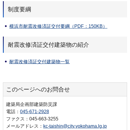
制度要綱
横浜市耐震改修済証交付要綱（PDF：150KB）
耐震改修済証交付建築物の紹介
耐震改修済証交付建築物一覧
このページへのお問合せ
建築局企画部建築防災課
電話：
045-671-2928
ファクス：045-663-3255
メールアドレス：
kc-taishin@city.yokohama.lg.jp