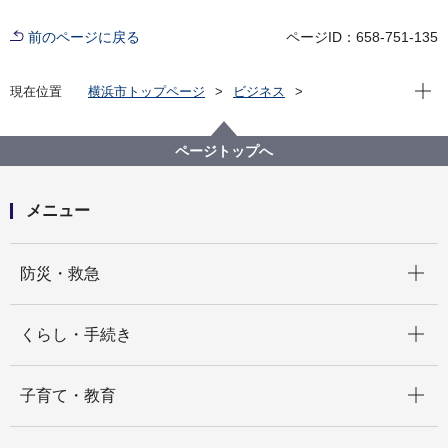
前のページに戻る
ページID：658-751-135
現在位
現在位置
横浜市トップページ
ビジネス
分野別メニュー
建築・都市計画
住まいや建物の防災と補助制度
建物の耐震化支援
耐震性に係る認定
ページトップへ
「あん震マーク」認定建築物一覧
メニュー
開く
防災・救急
開く
くらし・手続き
開く
子育て・教育
開く