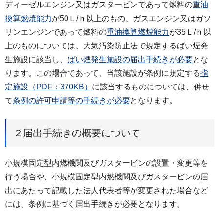
ディーゼルエンジン又はガスタービンであって燃料の
重油
換算燃焼能力
が50Ｌ/ｈ以上のもの、ガスエンジン又はガソ
リンエンジンであって燃料の
重油換算燃焼能力
が35Ｌ/ｈ以
上のものについては、大気汚染防止法で規定するばい煙発
生施設に該当し、
ばい煙発生施設の届出手続きが必要
とな
ります。この場合であって、当該施設が条例に規定する
指
定施設（PDF：370KB）
に該当するものについては、併せ
て
条例の許可申請等の手続きが必要
となります。
２届出手続きの概要について
小規模固定型内燃機関及びガスタービンの設置・変更等を
行う場合や、小規模固定型内燃機関及びガスタービンの届
出にあたって記載した法人代表者等が変更された場合など
には、条例に基づく届出手続きが必要となります。