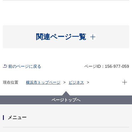
開く
関連ページ一覧
前のページに戻る
ページID：156-977-059
現在位
現在位置
横浜市トップページ
ビジネス
分野別メニュー
環境・公園・下水道
生活環境の保全
大気・悪臭
排煙・ばい煙
小規模固定型内燃機関及びガスタービンに関する手続
ページトップへ
き
メニュー
開く