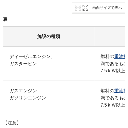
画面サイズで表示
表
施設の種類
ディーゼルエンジン、
燃料の
重油換
ガスタービン
満であるもの
7.5ｋＷ以
ガスエンジン、
燃料の
重油換
ガソリンエンジン
満であるもの
7.5ｋＷ以
【注意】