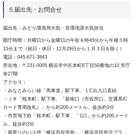
５届出先・お問合せ
届出先：みどり環境局大気・音環境課大気担当
開庁時間：月曜日から金曜日の午前８時45分から午後５時
15分まで（祝日・休日・12月29日から１月３日を除く）
電話：045-671-3843
所在地：〒231-0005 横浜市中区本町6丁目50番地の10 市庁
舎27階
アクセス：
・みなとみらい線「馬車道」駅下車、１C出入口直結
・ＪＲ「桜木町」駅下車、「新南口（市役所口、交通系IC
カード専用改札）」から約200メートル、徒歩約3分
・市営地下鉄「桜木町」駅下車、「1口」から約200メート
ル、徒歩約3分
・最寄りのバス停「横浜市役所前」「横浜市役所北プラ