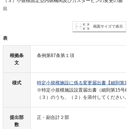
（３）小規模固定型内燃機関及びガスタービンの変更の届
出
画面サイズで表示
表
根拠条
条例第87条第１項
文
様式
特定小規模施設に係る変更届出書【細則第1
※特定小規模施設設置届出書（細則第15号
（３）のうち、（２）を添付してください。
提出部
正・副合計２部
数