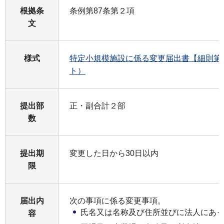
根拠条
条例第87条第２項
文
様式
特定小規模施設に係る変更届出書【細則第
ト）
提出部
正・副合計２部
数
提出期
変更した日から30日以内
限
届出内
次の事項に係る変更事項。
氏名又は名称及び住所並びに法人にあ
容