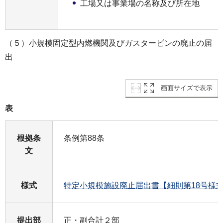
工場又は事業場の名称及び所在地
（５）小規模固定型内燃機関及びガスタービンの廃止の届
出
画面サイズで表示
表
根拠条
条例第88条
文
様式
特定小規模施設廃止届出書【細則第18号様
提出部
正・副合計２部