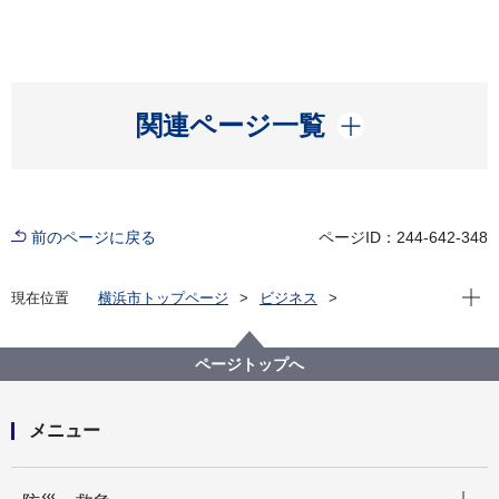
開く
関連ページ一覧
前のページに戻る
ページID：244-642-348
現在位
現在位置
横浜市トップページ
ビジネス
分野別メニュー
環境・公園・下水道
生活環境の保全
大気・悪臭
排煙・ばい煙
ページトップへ
メニュー
開く