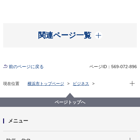
開く
関連ページ一覧
前のページに戻る
ページID：569-072-896
現在位
現在位置
横浜市トップページ
ビジネス
分野別メニュー
環境・公園・下水道
生活環境の保全
大気・悪臭
アスベスト
ページトップへ
メニュー
開く