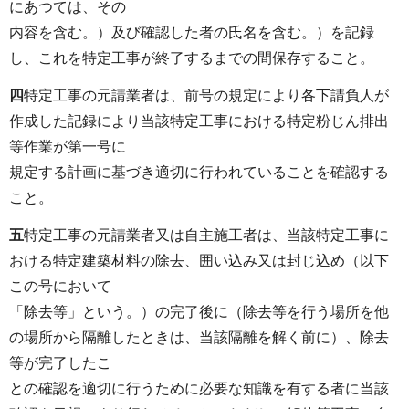
にあつては、その
内容を含む。）及び確認した者の氏名を含む。）を記録
し、これを特定工事が終了するまでの間保存すること。
四
特定工事の元請業者は、前号の規定により各下請負人が
作成した記録により当該特定工事における特定粉じん排出
等作業が第一号に
規定する計画に基づき適切に行われていることを確認する
こと。
五
特定工事の元請業者又は自主施工者は、当該特定工事に
おける特定建築材料の除去、囲い込み又は封じ込め（以下
この号において
「除去等」という。）の完了後に（除去等を行う場所を他
の場所から隔離したときは、当該隔離を解く前に）、除去
等が完了したこ
との確認を適切に行うために必要な知識を有する者に当該