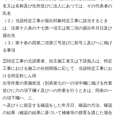
名又は名称及び住所並びに法人にあつては、その代表者の
氏名
（２）当該特定工事が届出対象特定工事に該当するとき
は、法第十八条の十七第一項又は第二項の届出年月日及び
届出先
（３）第十条の四第二項第三号並びに前号ニ及びヘに掲げ
る事項
三
特定工事の元請業者、自主施工者又は下請負人は、特定
工事における施工の分担関係に応じて、当該特定工事にお
ける特定粉じん排
出等作業の実施状況（別表第七の一の項中欄に掲げる作業
並びに六の項下欄イ及びハの作業を行うときは、同表の一
の項下欄ハ、ニ、
ヘ及びトに規定する確認をした年月日、確認の方法、確認
の結果（確認の結果に基づいて補修等の措置を講じた場合