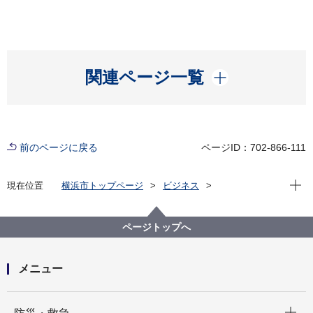
開く
関連ページ一覧
前のページに戻る
ページID：702-866-111
現在位
現在位置
横浜市トップページ
ビジネス
分野別メニュー
環境・公園・下水道
生活環境の保全
大気・悪臭
アスベスト
大気汚染防止法 特定粉じん排出等作業に係る作業基
ページトップへ
準
メニュー
開く