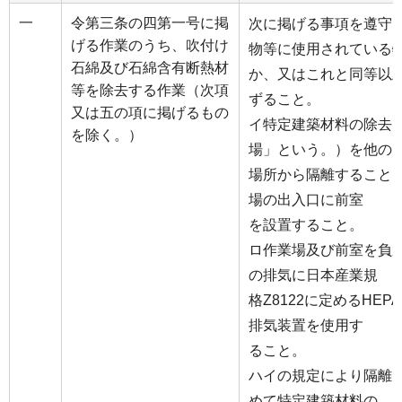
一
令第三条の四第一号に掲
次に掲げる事項を遵守
げる作業のうち、吹付け
物等に使用されている
石綿及び石綿含有断熱材
か、又はこれと同等以
等を除去する作業（次項
ずること。
又は五の項に掲げるもの
イ特定建築材料の除去
を除く。）
場」という。）を他の
場所から隔離すること
場の出入口に前室
を設置すること。
ロ作業場及び前室を負
の排気に日本産業規
格Z8122に定めるHE
排気装置を使用す
ること。
ハイの規定により隔離
めて特定建築材料の