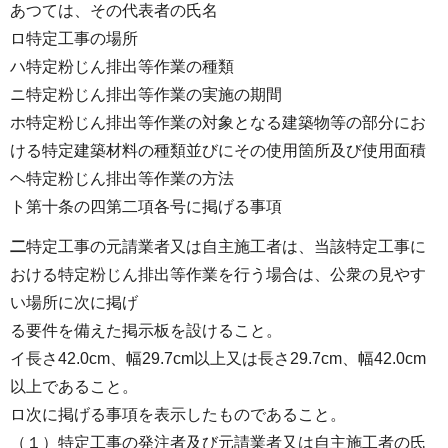
あつては、その代表者の氏名
ロ特定工事の場所
ハ特定粉じん排出等作業の種類
ニ特定粉じん排出等作業の実施の期間
ホ特定粉じん排出等作業の対象となる建築物等の部分にお
ける特定建築材料の種類並びにその使用箇所及び使用面積
ヘ特定粉じん排出等作業の方法
ト第十条の四第二項各号に掲げる事項
二
特定工事の元請業者又は自主施工者は、当該特定工事に
おける特定粉じん排出等作業を行う場合は、公衆の見やす
い場所に次に掲げ
る要件を備えた掲示板を設けること。
イ長さ42.0cm、幅29.7cm以上又は長さ29.7cm、幅42.0cm
以上であること。
ロ次に掲げる事項を表示したものであること。
（１）特定工事の発注者及び元請業者又は自主施工者の氏