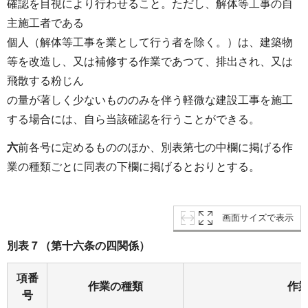
確認を目視により行わせること。ただし、解体等工事の自
主施工者である
個人（解体等工事を業として行う者を除く。）は、建築物
等を改造し、又は補修する作業であつて、排出され、又は
飛散する粉じん
の量が著しく少ないもののみを伴う軽微な建設工事を施工
する場合には、自ら当該確認を行うことができる。
六
前各号に定めるもののほか、別表第七の中欄に掲げる作
業の種類ごとに同表の下欄に掲げるとおりとする。
画面サイズで表示
別表７（第十六条の四関係）
項番
作業の種類
作
号