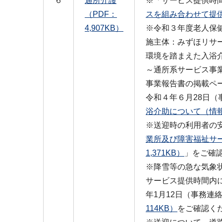
６
通所介護
※「サービス提供時
（PDF：
スを組み合わせて提供
4,907KB）
※令和３年度老人保
施主体：みずほリサ
環境を踏まえた入浴
～通所系サービス事
事業報告書の掲載ペ
令和４年６月28日
浴介助について（情報
※送迎時の利用者の安
業所及び障害福祉サ
1,371KB）
」をご確
※降雪等の急な気象
サービス提供時間内
年1月12日（事務連
114KB）
をご確認く