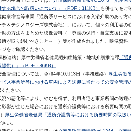
間中の中断」については、
介護保険最新情報VOL.678「介護
する場合の取扱いについて」（PDF：311KB）
も併せてをご
健健康増進等事業「通所系サービスにおける入浴介助のあり方
ーチ＆テクノロジーズ株式会社）」において、個々の利用者の
介助の方法をまとめた映像資料（「尊厳の保持・自立支援に資
業所が取り組むべきこと～」）等が作成されました。映像資料
ージをご確認ください。
（事務連絡）厚生労働省老健局認知症施策・地域介護推進課
「通
提供）」（PDF：86KB）
全管理については、令和4年10月13日（事務連絡）
厚生労働
ービス事業所等における車両による送迎に当たっての安全管理の
認ください。
状況の悪化等により、やむを得ず、利用者宅と事業所間の送迎
に影響が生じた場合における通所介護費等における所要時間の
絡）
厚生労働省老健局「通所介護費等における所要時間の取扱い
ださい。