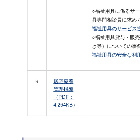
○福祉用具に係るサ
具専門相談員に求め
福祉用具のサービス提
○福祉用具貸与・販
き等）についての事
福祉用具の安全な利用
９
居宅療養
管理指導
（PDF：
4,264KB）