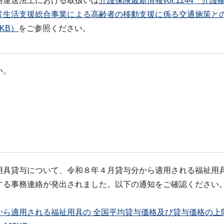
路運送法上における取扱いは
介護保険最新情報vol.1244「介
常生活支援総合事業による高齢者の移動支援に係る交通施策と
3KB）
をご参照ください。
い。
用具貸与について、令和８年４月貸与分から適用される福祉用
する事務連絡が発出されました。以下の通知をご確認ください
から適用される福祉用具の 全国平均貸与価格及び貸与価格の上