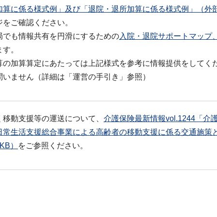
加算に係る様式例」及び「退院・退所加算に係る様式例」（外
ジをご確認ください。
局でも情報共有を円滑にするための
入院・退院サポートマップ
ます。
算の加算算定にあたっては上記様式を参考に情報提供をしてく
問いません（詳細は「運営の手引き」参照）
く移動支援等の運送について、
介護保険最新情報vol.1244
日常生活支援総合事業による高齢者の移動支援に係る交通施策
3KB）
をご参照ください。