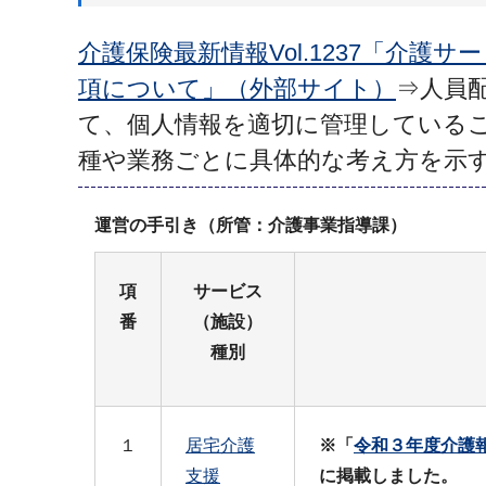
介護保険最新情報Vol.1237「介
項について」（外部サイト）
⇒人員
て、個人情報を適切に管理している
種や業務ごとに具体的な考え方を示
運営の手引き（所管：介護事業指導課）
項
サービス
番
（施設）
種別
１
居宅介護
※「
令和３年度介護
支援
に掲載しました。