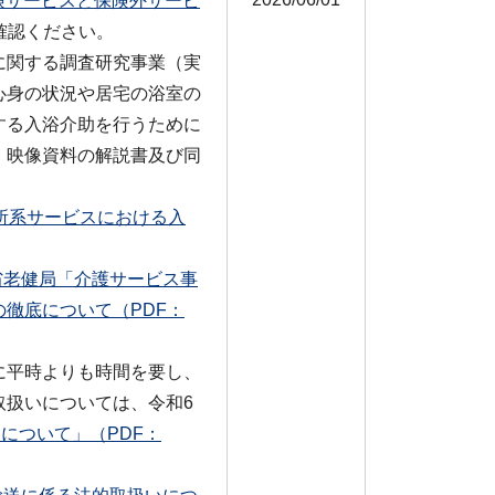
保険サービスと保険外サービ
確認ください。
に関する調査研究事業（実
心身の状況や居宅の浴室の
する入浴介助を行うために
、映像資料の解説書及び同
所系サービスにおける入
省老健局「介護サービス事
徹底について（PDF：
に平時よりも時間を要し、
取扱いについては、令和6
について」（PDF：