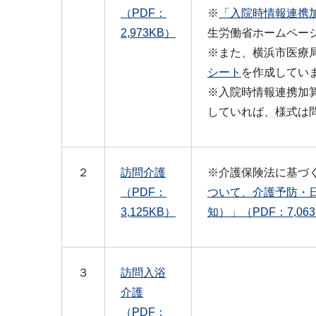
（PDF：
※
「入院時情報連携
2,973KB）
生労働省ホームペー
※また、横浜市医療
シート
を作成してい
※入院時情報連携加
していれば、様式は
２
訪問介護
※介護保険法に基づ
（PDF：
ついて、介護予防・
3,125KB）
知）」（PDF：7,06
３
訪問入浴
介護
（PDF：