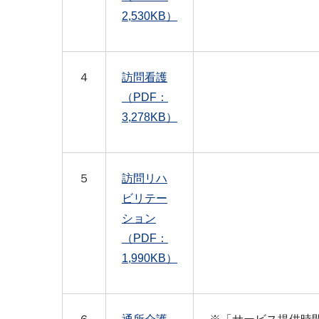
2,530KB）
４
訪問看護
（PDF：
3,278KB）
５
訪問リハ
ビリテー
ション
（PDF：
1,990KB）