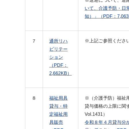
※送迎について、道
いて、介護予防・日
知）」（PDF：7,06
※上記ご参照くださ
７
通所リハ
ビリテー
ション
（PDF：
2,662KB）
８
福祉用具
※（介護予防）福祉
貸与・特
貸与価格の上限に関
定福祉用
Vol.1431）
具販売
令和８年４月貸与分