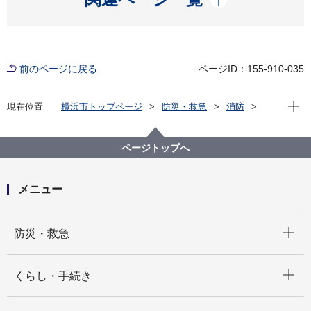
前のページに戻る
ページID：155-910-035
現在位
現在位置
横浜市トップページ
防災・救急
消防
横浜市内の消防署
戸塚消防署
戸塚消防署の紹介
ページトップへ
メニュー
開く
防災・救急
開く
くらし・手続き
開く