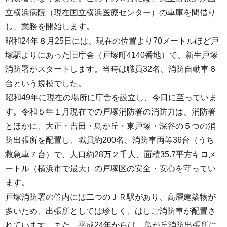
立横浜病院（現在国立横浜医療センター）の車庫を間借り
し、業務を開始します。
昭和24年８月25日には、現在の位置より70メートルほど戸
塚駅よりにあった旧庁舎（戸塚町4140番地）で、新生戸塚
消防署がスタートします。当時は職員32名、消防自動車６
台という規模でした。
昭和49年に現在の場所に庁舎を設立し、今日に至っていま
す。令和５年１月現在での戸塚消防署の消防力は、消防署
とほかに、大正・吉田・鳥が丘・東戸塚・深谷の５つの消
防出張所を配置し、職員約200名、消防車両等36台（うち
救急車７台）で、人口約28万２千人、面積35.7平方キロメ
ートル（横浜市で最大）の戸塚区の安全・安心を守ってい
ます。
戸塚消防署の管内には二つのＪＲ駅があり、高層建築物が
多いため、出張所としては珍しく、はしご消防車が配置さ
れています。また、平成24年からは、鳥が丘消防出張所に