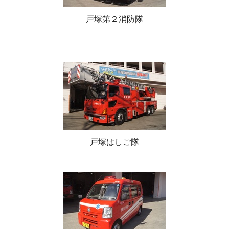
戸塚第２消防隊
戸塚はしご隊