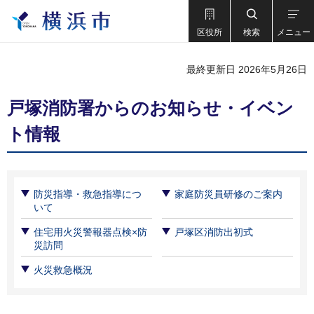
区役所
検索
メニュー
最終更新日 2026年5月26日
戸塚消防署からのお知らせ・イベン
ト情報
防災指導・救急指導につ
家庭防災員研修のご案内
いて
住宅用火災警報器点検×防
戸塚区消防出初式
災訪問
火災救急概況