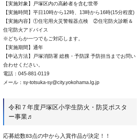
【実施対象】戸塚区内の高齢者を含む世帯
【実施時間】平日10時から12時、13時から16時(15分程度)
【実施内容】①住宅用火災警報器点検 ②住宅防火診断＆
住宅防火アドバイス
※どちらか一つでもご対応します。
【実施期間】通年
【申込方法】戸塚消防署 総務・予防課 予防担当までお問い
合わせください。
電話：045-881-0119
メール：sy-totsuka-sy@city.yokohama.lg.jp
令和７年度戸塚区小学生防火・防災ポスタ
ー事業♬
応募総数83点の中から入賞作品が決定！！