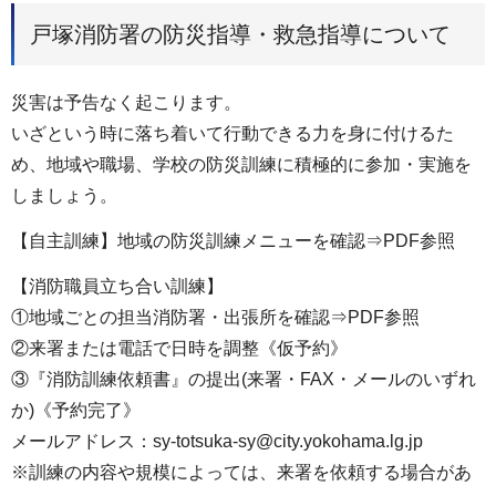
戸塚消防署の防災指導・救急指導について
災害は予告なく起こります。
いざという時に落ち着いて行動できる力を身に付けるた
め、地域や職場、学校の防災訓練に積極的に参加・実施を
しましょう。
【自主訓練】地域の防災訓練メニューを確認⇒PDF参照
【消防職員立ち合い訓練】
①地域ごとの担当消防署・出張所を確認⇒PDF参照
②来署または電話で日時を調整《仮予約》
③『消防訓練依頼書』の提出(来署・FAX・メールのいずれ
か)《予約完了》
メールアドレス：sy-totsuka-sy@city.yokohama.lg.jp
※訓練の内容や規模によっては、来署を依頼する場合があ