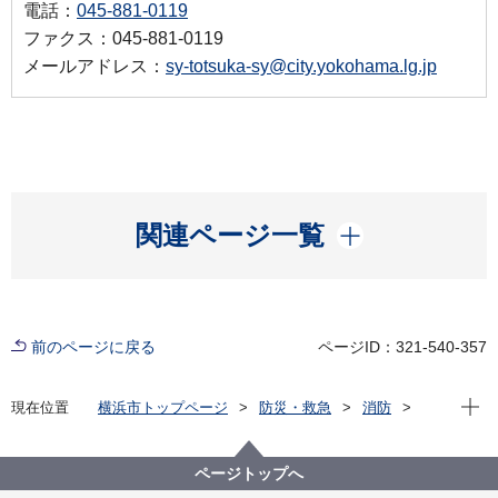
電話：
045-881-0119
ファクス：045-881-0119
メールアドレス：
sy-totsuka-sy@city.yokohama.lg.jp
開く
関連ページ一覧
前のページに戻る
ページID：321-540-357
現在位
現在位置
横浜市トップページ
防災・救急
消防
横浜市内の消防署
戸塚消防署
戸塚消防署からのお知らせ・イベント情報
ページトップへ