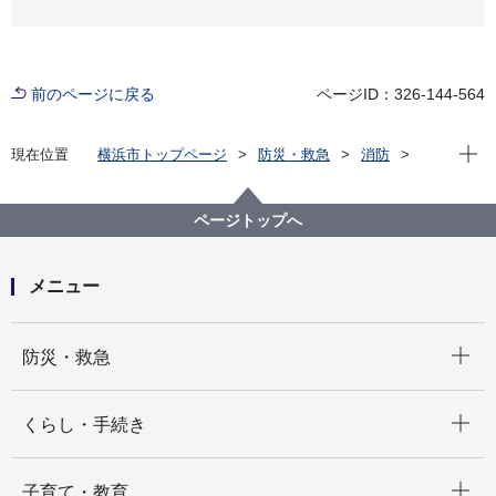
前のページに戻る
ページID：326-144-564
現在位
現在位置
横浜市トップページ
防災・救急
消防
公民連携の取組
令和４年度「横浜デザイン学院と協力し、LINEスタン
プを作成しました！」
ページトップへ
メニュー
開く
防災・救急
開く
くらし・手続き
開く
子育て・教育