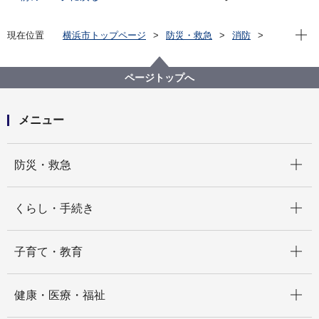
現在位
現在位置
横浜市トップページ
防災・救急
消防
公民連携の取組
平成27年度「ご当地Tシャツ製作!!」
ページトップへ
メニュー
開く
防災・救急
開く
くらし・手続き
開く
子育て・教育
開く
健康・医療・福祉