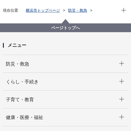
現在位
現在位置
横浜市トップページ
防災・救急
防災・災害
もしもの時に備える
わが家の対策（自助）
地震
避難場所を確認しましょう
地域防災拠点１
ページトップへ
地域防災拠点 備蓄品一覧
メニュー
開く
防災・救急
開く
くらし・手続き
開く
子育て・教育
開く
健康・医療・福祉
開く