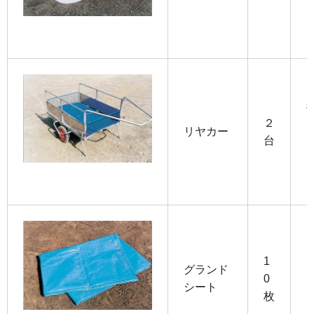
２
リヤカー
台
2
1
グランド
0
2
シート
枚