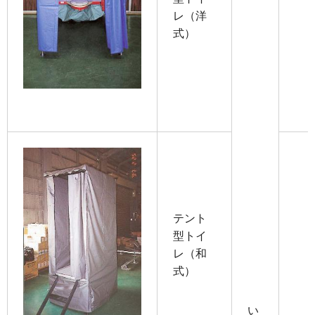
レ（洋
式）
テント
型トイ
レ（和
式）
い