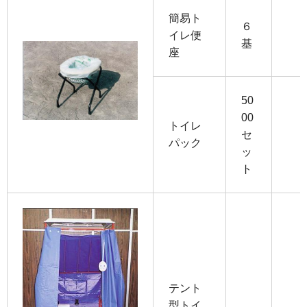
簡易ト
６
イレ便
基
座
50
00
トイレ
セ
パック
ッ
ト
テント
型トイ