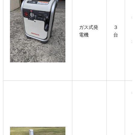
ガス式発
３
電機
台
S
6