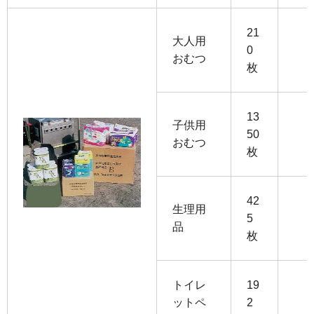
21
大人用
0
おむつ
枚
13
子供用
50
おむつ
枚
42
生理用
5
品
枚
トイレ
19
ットペ
2