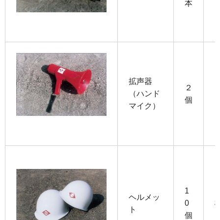
本
拡声器
２
（ハンド
個
マイク）
1
ヘルメッ
0
ト
個