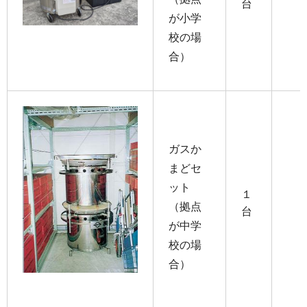
台
が小学
校の場
合）
ガスか
まどセ
ット
１
（拠点
台
が中学
校の場
合）