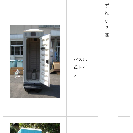
ず
れ
か
２
基
パネル
式トイ
レ