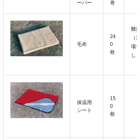
ーパー
巻
難燃
24
（
毛布
0
場
枚
し
15
保温用
0
シート
枚