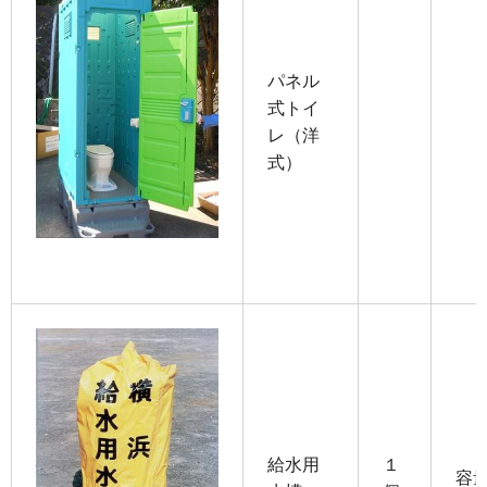
パネル
式トイ
レ（洋
式）
給水用
１
容量