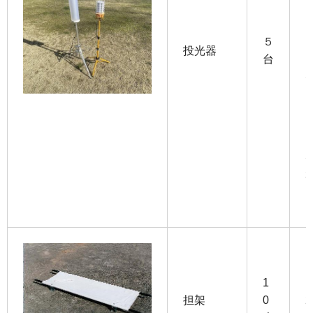
５
投光器
台
S
1
担架
0
2