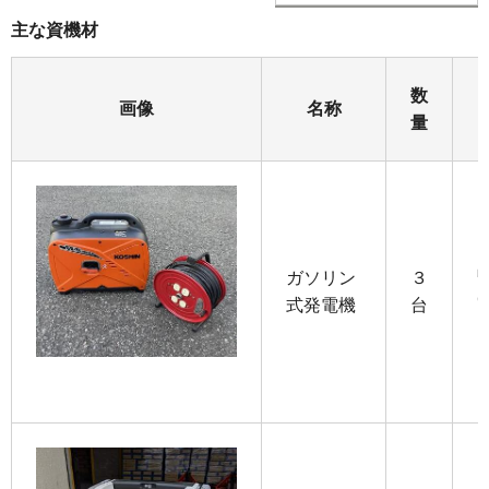
主な資機材
数
画像
名称
量
ガソリン
３
式発電機
台