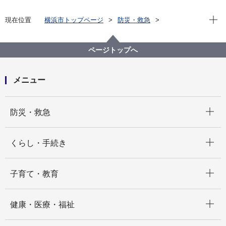
現在位
現在位置
横浜市トップページ
防災・救急
防災・災害
もしもの時に備える
わが家の対策（自助）
地震
避難場所を確認しましょう
地域防災拠点１
ページトップへ
各関係機関の連絡先等
メニュー
開く
防災・救急
開く
くらし・手続き
開く
子育て・教育
開く
健康・医療・福祉
開く