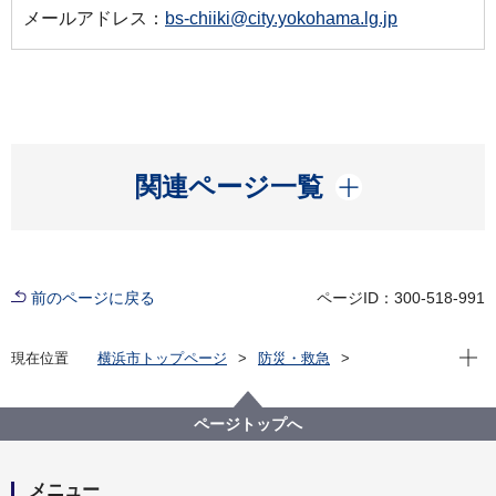
メールアドレス：
bs-chiiki@city.yokohama.lg.jp
開く
関連ページ一覧
前のページに戻る
ページID：300-518-991
現在位
現在位置
横浜市トップページ
防災・救急
防災・災害
もしもの時に備える
わが家の対策（自助）
地震
避難場所を確認しましょう
ページトップへ
帰宅困難者対策について
帰宅困難者にならないために
メニュー