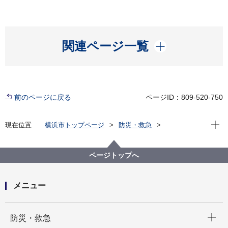
開く
関連ページ一覧
前のページに戻る
ページID：809-520-750
現在位
現在位置
横浜市トップページ
防災・救急
防災・災害
もしもの時に備える
わが家の対策（自助）
地震
避難場所を確認しましょう
ページトップへ
帰宅困難者対策について
メニュー
開く
防災・救急