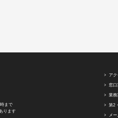
アク
窓口
業務
5時まで
第2
あります
メー