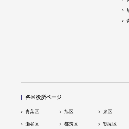
各区役所ページ
青葉区
旭区
泉区
瀬谷区
都筑区
鶴見区