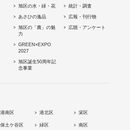
旭区の水・緑・花
統計・調査
あさひの逸品
広報・刊行物
旭区の「農」の魅
広聴・アンケート
力
GREEN×EXPO
2027
旭区誕生50周年記
念事業
港南区
港北区
栄区
保土ケ谷区
緑区
南区