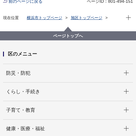
前のページに戻る
ページID：801-494-151
現在位
現在位置
横浜市トップページ
旭区トップページ
くらし・手続き
まちづくり・環境
土木事務所
市民のみなさんへ
道路に穴が開いていたら？
ページトップへ
区のメニュー
開く
防災・防犯
開く
くらし・手続き
開く
子育て・教育
開く
健康・医療・福祉