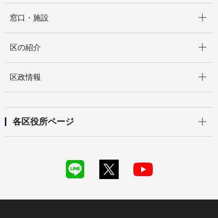
開く
窓口・施設
開く
区の紹介
開く
区政情報
開く
各区役所ページ