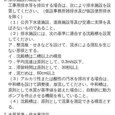
工事用排水等を排出する場合は、次により排水施設を設
置してください。（仮設事務所雑排水及び仮設便所排水
を除く）
（１）公共下水道施設、道路施設等及び交通に支障を及
ばさないものであること。
（２）排水施設には、次の基準に適合する沈殿槽を設置
してください。
ア．整流板・せきなどを設けて、流水による撹乱を生じ
ない形状とする。
イ．沈殿槽は二槽以上の構造
ウ．平均流速は原則として、0.3m/s以下。
エ．滞留時間は原則として、30秒以上
オ．泥だめは、60cm以上
（３）アルカリ性または酸性の汚水を排出する場合は、
中和槽を設けて調整後、放流してください。中和槽は、
原則として水質が基準値を超えた場合に、自動的に動力
ポンプを停止させる機能を有していること。
（４）沈殿槽は、原則として流量を測定できる構造とす
る。
水質基準・排水量認定