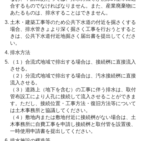
合するものでなければなりません。また、産業廃棄物に
あたるものは、排水することはできません。
土木・建築工事等のため公共下水道の付近を掘さくする
場合、排水管きょより深く掘さく工事を行おうとすると
きは、公共下水道付近地掘さく届出書を提出してくださ
い。
排水方法
（１）合流式地域で排出する場合は、接続桝に直接流入
させる。
（２）分流式地域で排出する場合は、汚水接続桝に直接
流入させる。
（３）道路上（地下を含む）の工事に伴う排水は、取付
管布設工により人孔に接続して流入させることができま
す。ただし、接続位置・工事方法・復旧方法等について
は土木事務所と協議してください。
（４）敷地内または敷地付近に接続桝がない場合は、土
木事務所に自費工事を申請し接続桝と取付管を設置後、
一時使用申請書を提出してください。
排水施設の構造等