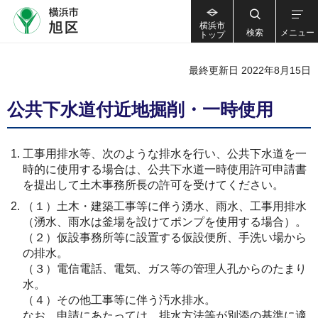
横浜市
検索
メニュー
トップ
最終更新日 2022年8月15日
公共下水道付近地掘削・一時使用
工事用排水等、次のような排水を行い、公共下水道を一
時的に使用する場合は、公共下水道一時使用許可申請書
を提出して土木事務所長の許可を受けてください。
（１）土木・建築工事等に伴う湧水、雨水、工事用排水
（湧水、雨水は釜場を設けてポンプを使用する場合）。
（２）仮設事務所等に設置する仮設便所、手洗い場から
の排水。
（３）電信電話、電気、ガス等の管理人孔からのたまり
水。
（４）その他工事等に伴う汚水排水。
なお、申請にあたっては、排水方法等が別添の基準に適