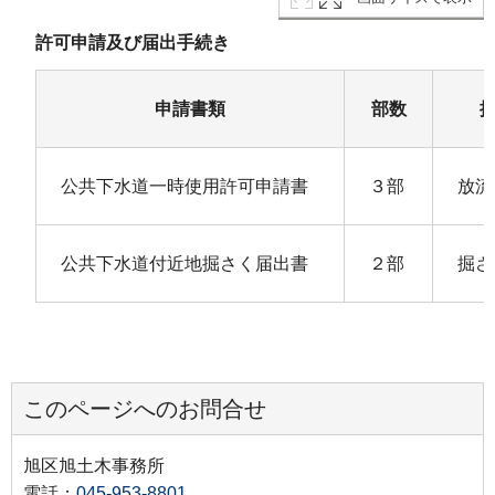
許可申請及び届出手続き
申請書類
部数
公共下水道一時使用許可申請書
３部
放流
公共下水道付近地掘さく届出書
２部
掘さ
このページへのお問合せ
旭区旭土木事務所
電話：
045-953-8801