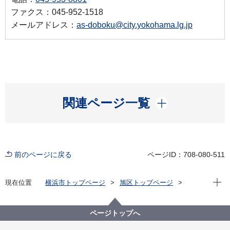
ファクス：045-952-1518
メールアドレス：
as-doboku@city.yokohama.lg.jp
開く
関連ページ一覧
前のページに戻る
ページID：708-080-511
現在位
現在位置
横浜市トップページ
旭区トップページ
くらし・手続き
まちづくり・環境
土木事務所
下水
公共下水道付近地掘削・一時使用
ページトップへ