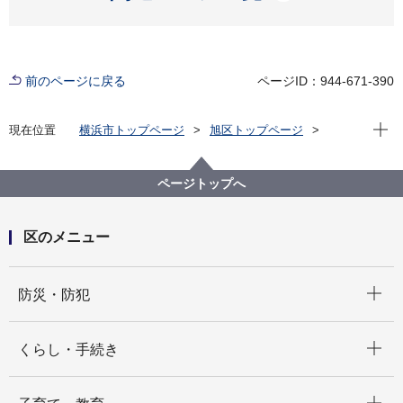
前のページに戻る
ページID：944-671-390
現在位
現在位置
横浜市トップページ
旭区トップページ
健康・医療・福祉
健康・医療
健診・検査
ページトップへ
区のメニュー
開く
防災・防犯
開く
くらし・手続き
開く