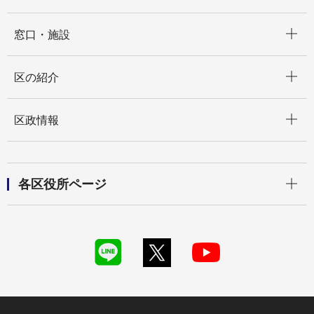
開く
窓口・施設
開く
区の紹介
開く
区政情報
開く
各区役所ページ