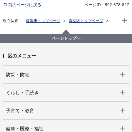
前のページに戻る
ページID：992-578-827
現在位
現在位置
横浜市トップページ
青葉区トップページ
区の紹介
青葉区の概要
ページトップへ
区のメニュー
開く
防災・防犯
開く
くらし・手続き
開く
子育て・教育
開く
健康・医療・福祉