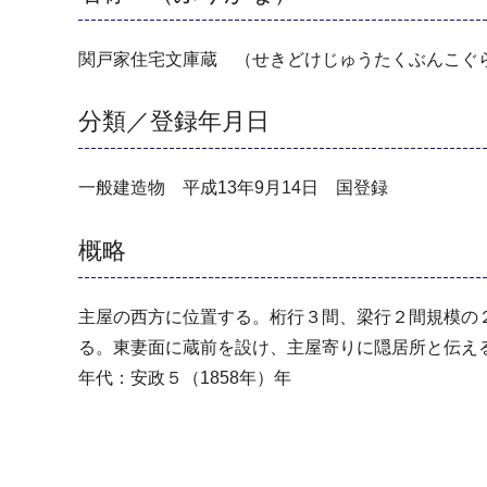
関戸家住宅文庫蔵 （せきどけじゅうたくぶんこぐ
分類／登録年月日
一般建造物 平成13年9月14日 国登録
概略
主屋の西方に位置する。桁行３間、梁行２間規模の
る。東妻面に蔵前を設け、主屋寄りに隠居所と伝え
年代：安政５（1858年）年