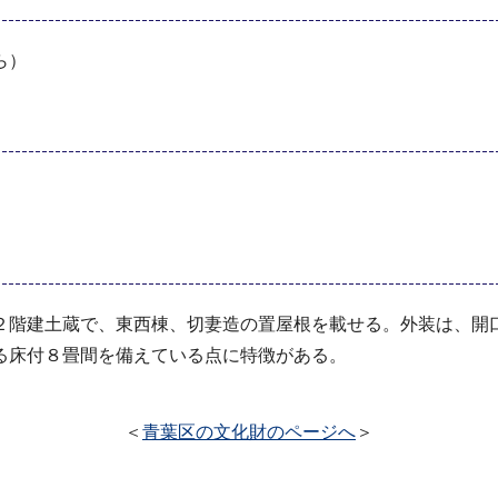
ら）
２階建土蔵で、東西棟、切妻造の置屋根を載せる。外装は、開
る床付８畳間を備えている点に特徴がある。
＜
青葉区の文化財のページへ
＞