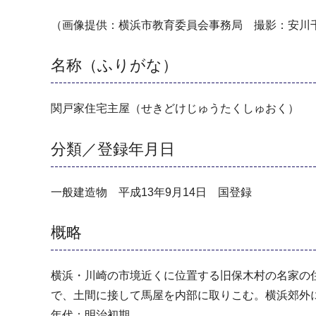
（画像提供：横浜市教育委員会事務局 撮影：安川
名称（ふりがな）
関戸家住宅主屋（せきどけじゅうたくしゅおく）
分類／登録年月日
一般建造物 平成13年9月14日 国登録
概略
横浜・川崎の市境近くに位置する旧保木村の名家の
で、土間に接して馬屋を内部に取りこむ。横浜郊外
年代：明治初期