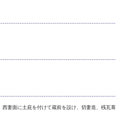
、西妻面に土庇を付けて蔵前を設け、切妻造、桟瓦葺