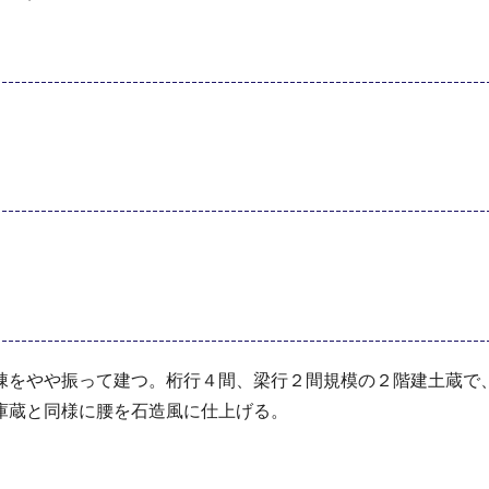
棟をやや振って建つ。桁行４間、梁行２間規模の２階建土蔵で
庫蔵と同様に腰を石造風に仕上げる。