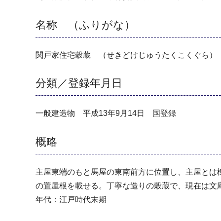
名称 （ふりがな）
関戸家住宅穀蔵 （せきどけじゅうたくこくぐら）
分類／登録年月日
一般建造物 平成13年9月14日 国登録
概略
主屋東端のもと馬屋の東南前方に位置し、主屋とは
の置屋根を載せる。丁寧な造りの穀蔵で、現在は文
年代：江戸時代末期