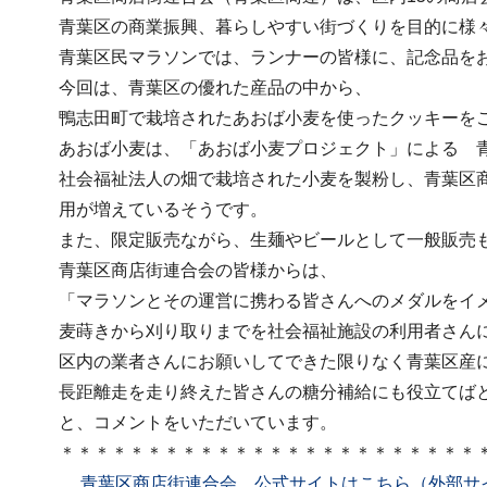
青葉区の商業振興、暮らしやすい街づくりを目的に様
青葉区民マラソンでは、ランナーの皆様に、記念品を
今回は、青葉区の優れた産品の中から、
鴨志田町で栽培されたあおば小麦を使ったクッキーを
あおば小麦は、「あおば小麦プロジェクト」による 
社会福祉法人の畑で栽培された小麦を製粉し、青葉区
用が増えているそうです。
また、限定販売ながら、生麺やビールとして一般販売
青葉区商店街連合会の皆様からは、
「マラソンとその運営に携わる皆さんへのメダルをイ
麦蒔きから刈り取りまでを社会福祉施設の利用者さん
区内の業者さんにお願いしてできた限りなく青葉区産
長距離走を走り終えた皆さんの糖分補給にも役立てば
と、コメントをいただいています。
＊＊＊＊＊＊＊＊＊＊＊＊＊＊＊＊＊＊＊＊＊＊＊＊
青葉区商店街連合会 公式サイトはこちら（外部サ