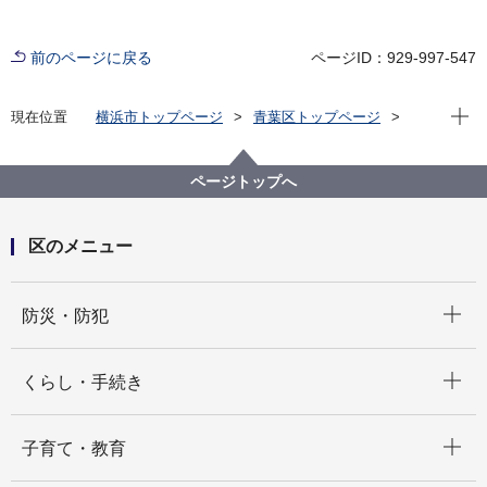
前のページに戻る
ページID：929-997-547
現在位
現在位置
横浜市トップページ
青葉区トップページ
防災・防犯
防災・災害
防災関連団体
ページトップへ
区のメニュー
開く
防災・防犯
開く
くらし・手続き
開く
子育て・教育