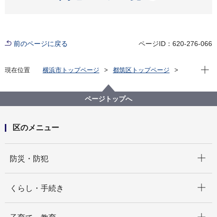
前のページに戻る
ページID：620-276-066
現在位
現在位置
横浜市トップページ
都筑区トップページ
区の紹介
都筑区制30周年記念
ページトップへ
区のメニュー
開く
防災・防犯
開く
くらし・手続き
開く