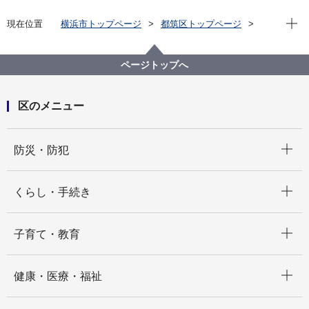
現在位
現在位置
横浜市トップページ
都筑区トップページ
区の紹介
都筑区制30周年記念
都筑区制30周年記念事業への御協賛について
ページトップへ
区のメニュー
開く
防災・防犯
開く
くらし・手続き
開く
子育て・教育
開く
健康・医療・福祉
開く