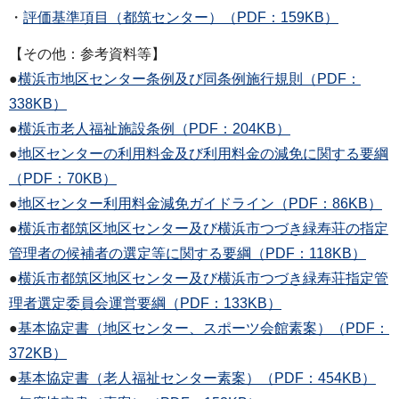
・
評価基準項目（都筑センター）（PDF：159KB）
【その他：参考資料等】
●
横浜市地区センター条例及び同条例施行規則（PDF：
338KB）
●
横浜市老人福祉施設条例（PDF：204KB）
●
地区センターの利用料金及び利用料金の減免に関する要綱
（PDF：70KB）
●
地区センター利用料金減免ガイドライン（PDF：86KB）
●
横浜市都筑区地区センター及び横浜市つづき緑寿荘の指定
管理者の候補者の選定等に関する要綱（PDF：118KB）
●
横浜市都筑区地区センター及び横浜市つづき緑寿荘指定管
理者選定委員会運営要綱（PDF：133KB）
●
基本協定書（地区センター、スポーツ会館素案）（PDF：
372KB）
●
基本協定書（老人福祉センター素案）（PDF：454KB）