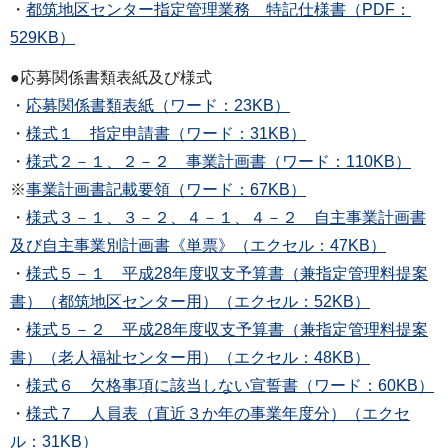
・
都筑地区センター指定管理業務 特記仕様書（PDF：
529KB）
●応募関係書類表紙及び様式
・
応募関係書類表紙（ワード：23KB）
・
様式１ 指定申請書（ワード：31KB）
・
様式２－１、２－２ 事業計画書（ワード：110KB）
※
事業計画書記載要領（ワード：67KB）
・
様式３－１、３－２、４－１、４－２ 自主事業計画書
及び自主事業別計画書《単票》（エクセル：47KB）
・
様式５－１ 平成28年度収支予算書（兼指定管理料提案
書）（都筑地区センター用）（エクセル：52KB）
・
様式５－２ 平成28年度収支予算書（兼指定管理料提案
書）（老人福祉センター用）（エクセル：48KB）
・
様式６ 欠格事項に該当しない宣誓書（ワード：60KB）
・
様式７ 人員表（直近３か年の事業年度分）（エクセ
ル：31KB）