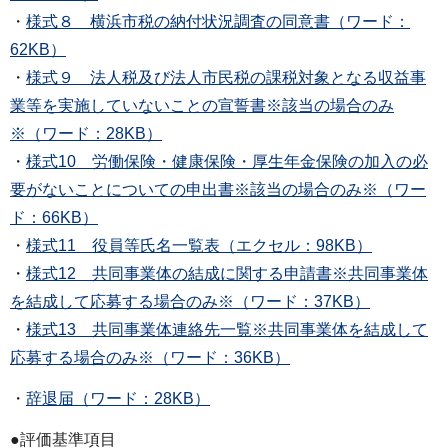
・
様式８ 横浜市税の納付状況調査の同意書（ワード：
62KB）
・
様式９ 法人税及び法人市民税の課税対象となる収益事
業等を実施していないことの宣誓書※該当の場合のみ
※（ワード：28KB）
・
様式10 労働保険・健康保険・厚生年金保険の加入の必
要がないことについての申出書※該当の場合のみ※（ワー
ド：66KB）
・
様式11 役員等氏名一覧表（エクセル：98KB）
・
様式12 共同事業体の結成に関する申請書※共同事業体
を結成して応募する場合のみ※（ワード：37KB）
・
様式13 共同事業体連絡先一覧※共同事業体を結成して
応募する場合のみ※（ワード：36KB）
・
辞退届（ワード：28KB）
●評価基準項目