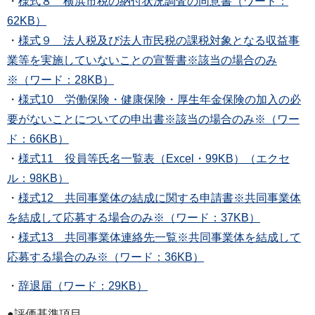
・
様式８ 横浜市税の納付状況調査の同意書（ワード：
62KB）
・
様式９ 法人税及び法人市民税の課税対象となる収益事
業等を実施していないことの宣誓書※該当の場合のみ
※（ワード：28KB）
・
様式10 労働保険・健康保険・厚生年金保険の加入の必
要がないことについての申出書※該当の場合のみ※（ワー
ド：66KB）
・
様式11 役員等氏名一覧表（Excel・99KB）（エクセ
ル：98KB）
・
様式12 共同事業体の結成に関する申請書※共同事業体
を結成して応募する場合のみ※（ワード：37KB）
・
様式13 共同事業体連絡先一覧※共同事業体を結成して
応募する場合のみ※（ワード：36KB）
・
辞退届（ワード：29KB）
●評価基準項目