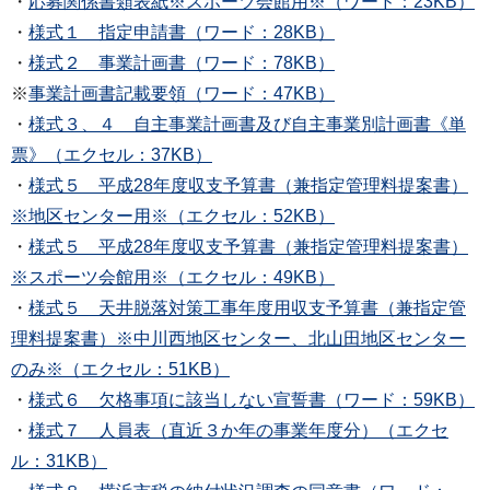
・
応募関係書類表紙※スポーツ会館用※（ワード：23KB）
・
様式１ 指定申請書（ワード：28KB）
・
様式２ 事業計画書（ワード：78KB）
※
事業計画書記載要領（ワード：47KB）
・
様式３、４ 自主事業計画書及び自主事業別計画書《単
票》（エクセル：37KB）
・
様式５ 平成28年度収支予算書（兼指定管理料提案書）
※地区センター用※（エクセル：52KB）
・
様式５ 平成28年度収支予算書（兼指定管理料提案書）
※スポーツ会館用※（エクセル：49KB）
・
様式５ 天井脱落対策工事年度用収支予算書（兼指定管
理料提案書）※中川西地区センター、北山田地区センター
のみ※（エクセル：51KB）
・
様式６ 欠格事項に該当しない宣誓書（ワード：59KB）
・
様式７ 人員表（直近３か年の事業年度分）（エクセ
ル：31KB）