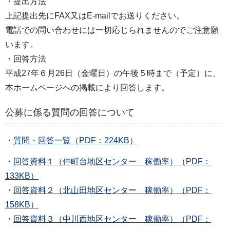
・提出方法
上記提出先にFAX又はE-mailでお送りください。
電話での問い合わせには一切応じられませんのでご注意願
います。
・回答方法
平成27年６月26日（金曜日）の午後５時まで（予定）に、
本ホームページへの掲載により回答します。
公募に係る質問の回答について
・
質問・回答一覧（PDF：224KB）
・
回答資料１（仲町台地区センター 稼働率）（PDF：
133KB）
・
回答資料２（北山田地区センター 稼働率）（PDF：
158KB）
・
回答資料３（中川西地区センター 稼働率）（PDF：