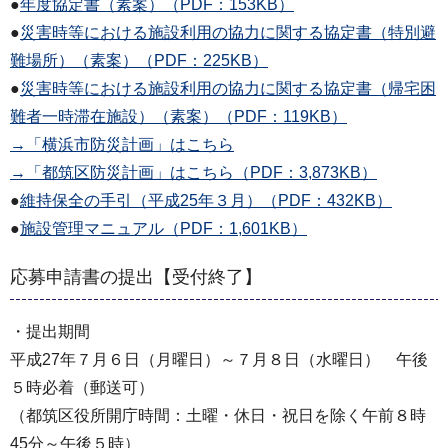
●
年度協定書（素案）（PDF：153KB）
●
災害時等における施設利用の協力に関する協定書（特別避
難場所）（素案）（PDF：225KB）
●
災害時等における施設利用の協力に関する協定書（帰宅困
難者一時滞在施設）（素案）（PDF：119KB）
→「横浜市防災計画」はこちら
→「都筑区防災計画」はこちら（PDF：3,873KB）
●
維持保全の手引（平成25年３月）（PDF：432KB）
●
施設管理マニュアル（PDF：1,601KB）
応募申請書の提出【受付終了】
・提出期間
平成27年７月６日（月曜日）～７月８日（水曜日） 午後
５時必着（郵送可）
（都筑区役所開庁時間：土曜・休日・祝日を除く午前８時
45分～午後５時）