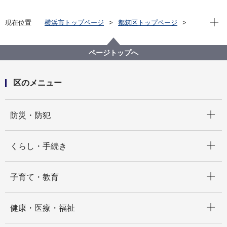
現在位
現在位置
横浜市トップページ
都筑区トップページ
健康・医療・福祉
健康・医療
食の安全
食品衛生係
ページトップへ
区のメニュー
開く
防災・防犯
開く
くらし・手続き
開く
子育て・教育
開く
健康・医療・福祉