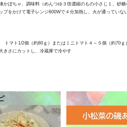
かぼちゃ、調味料（めんつゆ３倍濃縮のもの小さじ１、砂糖小
プをかけて電子レンジ600Wで４分加熱し、火が通っていな
 トマト1/2個（約80ｇ）またはミニトマト４～５個（約70ｇ
大きさにカットし、冷蔵庫で冷やす