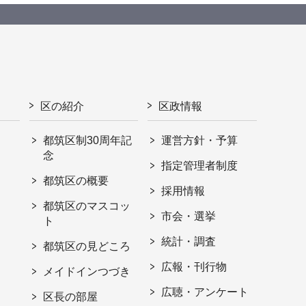
区の紹介
区政情報
都筑区制30周年記
運営方針・予算
念
指定管理者制度
都筑区の概要
採用情報
都筑区のマスコッ
市会・選挙
ト
統計・調査
都筑区の見どころ
広報・刊行物
メイドインつづき
広聴・アンケート
区長の部屋