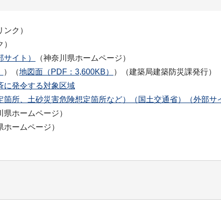
リンク）
ク）
部サイト）
（神奈川県ホームページ）
）
）（
地図面（PDF：3,600KB）
）（建築局建築防災課発行）
斉に発令する対象区域
定箇所、土砂災害危険想定箇所など）（国土交通省）（外部サ
川県ホームページ）
県ホームページ）