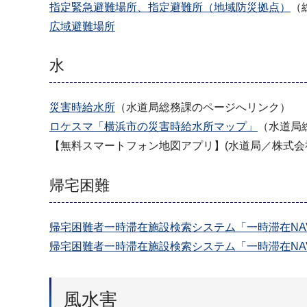
指定緊急避難場所、指定避難所（地域防災拠点）
（
広域避難場所
水
災害時給水所
（水道局総務課のページへリンク）
ロケスマ「横浜市の災害時給水所マップ」
（水道局
【無料スマートフォン地図アプリ】(水道局／株式会
帰宅困難
帰宅困難者一時滞在施設検索システム「一時滞在NA
帰宅困難者一時滞在施設検索システム「一時滞在NA
風水害