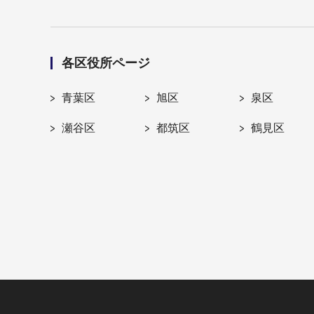
各区役所ページ
青葉区
旭区
泉区
瀬谷区
都筑区
鶴見区