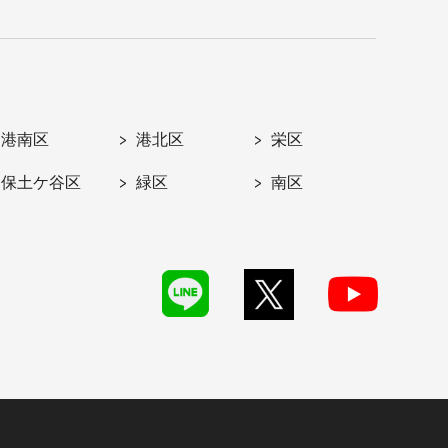
港南区
港北区
栄区
保土ケ谷区
緑区
南区