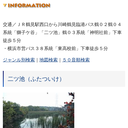
交通／ＪＲ鶴見駅西口から川崎鶴見臨港バス鶴０２鶴０４
系統「獅子ケ谷」「二ツ池」鶴０３系統「神明社前」下車
徒歩５分
・横浜市営バス３８系統「東高校前」下車徒歩５分
ジャンル別検索
｜
地図検索
｜
５０音順検索
二ツ池（ふたついけ）