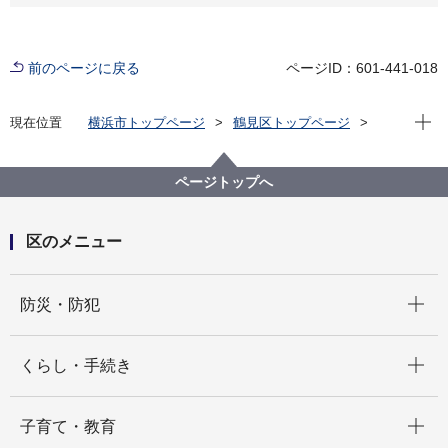
前のページに戻る
ページID：601-441-018
現在位
現在位置
横浜市トップページ
鶴見区トップページ
区の紹介
鶴見のみどころ・おでかけ案内
鶴見区の魅力ポイント
公園や自然
公園や自然２
ページトップへ
区のメニュー
開く
防災・防犯
開く
くらし・手続き
開く
子育て・教育