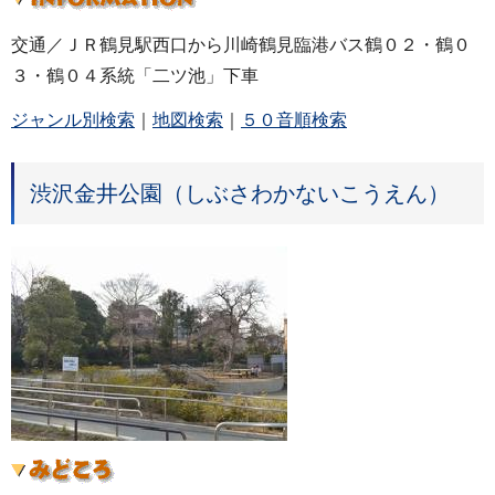
交通／ＪＲ鶴見駅西口から川崎鶴見臨港バス鶴０２・鶴０
３・鶴０４系統「二ツ池」下車
ジャンル別検索
｜
地図検索
｜
５０音順検索
渋沢金井公園（しぶさわかないこうえん）