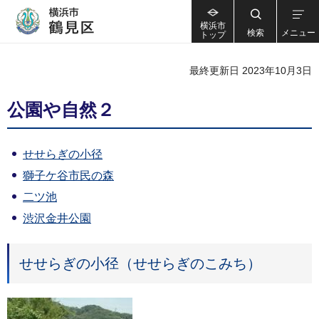
横浜市
検索
メニュー
トップ
最終更新日 2023年10月3日
公園や自然２
せせらぎの小径
獅子ケ谷市民の森
二ツ池
渋沢金井公園
せせらぎの小径（せせらぎのこみち）