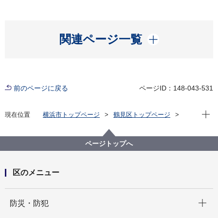
開く
関連ページ一覧
前のページに戻る
ページID：148-043-531
現在位
現在位置
横浜市トップページ
鶴見区トップページ
区の紹介
鶴見区制100周年記念事業
ページトップへ
区のメニュー
開く
防災・防犯