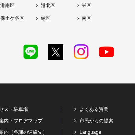
港南区
港北区
栄区
保土ケ谷区
緑区
南区
セス・駐車場
よくある質問
案内・フロアマップ
市民からの提案
案内（各課の連絡先）
Language