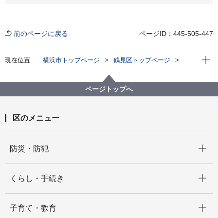
前のページに戻る
ページID：445-505-447
現在位
現在位置
横浜市トップページ
鶴見区トップページ
区の紹介
鶴見区制100周年記念事業
鶴見区制100周年記念ポスターコンクール作品大募集
ページトップへ
区のメニュー
開く
防災・防犯
開く
くらし・手続き
開く
子育て・教育