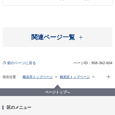
開く
関連ページ一覧
前のページに戻る
ページID：958-362-604
現在位
現在位置
横浜市トップページ
鶴見区トップページ
区政情報
統計・調査
発見つるみ！～データで見る鶴見区～バックナンバー
ページトップへ
平成26年度版 発見つるみ！～データでみる鶴見区～
区のメニュー