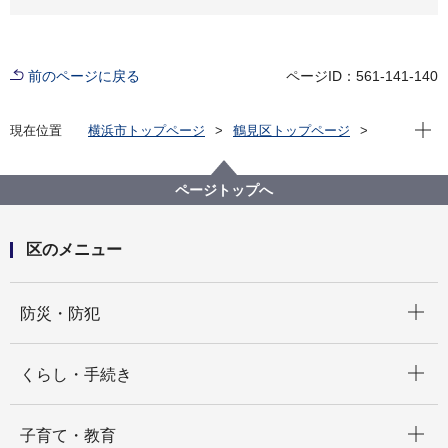
前のページに戻る
ページID：561-141-140
現在位
現在位置
横浜市トップページ
鶴見区トップページ
区政情報
統計・調査
発見つるみ！～データで見る鶴見区～バックナンバー
ページトップへ
平成25年度版 発見つるみ！～データでみる鶴見区～
区のメニュー
開く
防災・防犯
開く
くらし・手続き
開く
子育て・教育