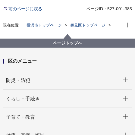
前のページに戻る
ページID：527-001-385
現在位
現在位置
横浜市トップページ
鶴見区トップページ
区政情報
採用情報
【鶴見区】会計年度任用職員（総務課 令和７年国勢
調査事務補助業務 10月採用）募集について
ページトップへ
区のメニュー
開く
防災・防犯
開く
くらし・手続き
開く
子育て・教育
開く