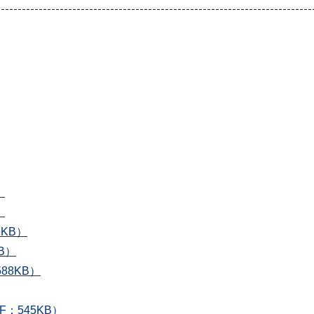
）
）
KB）
B）
88KB）
：545KB）