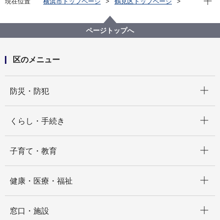
現在位置
横浜市トップページ
鶴見区トップページ
くらし・手続き
まちづくり・環境
まちづくり
鶴見花月園公園の利用について
ページトップへ
区のメニュー
開く
防災・防犯
開く
くらし・手続き
開く
子育て・教育
開く
健康・医療・福祉
開く
窓口・施設