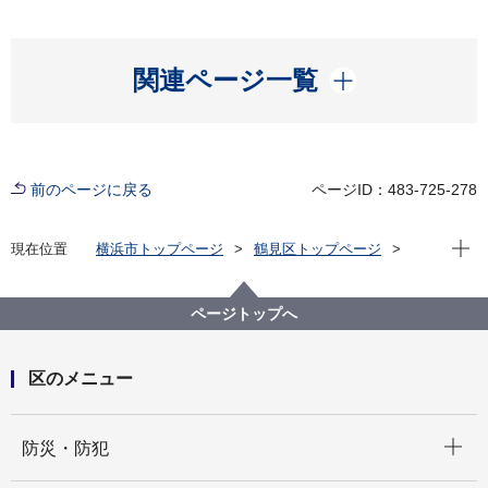
開く
関連ページ一覧
前のページに戻る
ページID：483-725-278
現在位
現在位置
横浜市トップページ
鶴見区トップページ
くらし・手続き
まちづくり・環境
まちづくり
都市計画マスタープラン・鶴見区プラン「鶴見のまち
ページトップへ
づくり」（平成14年策定）html版
まちづくり・役割分担と協働によるまちづくりの推進2
区のメニュー
開く
防災・防犯