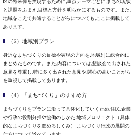
区の将来像を実現するために,重点テーマごとに,まちの現状
と課題をふまえ,目標と方針を明らかにするものです。また,
地域をこえて共通することがらについても,ここに掲載して
あります。
（3）地域別プラン
身近なまちづくりの目標や実現の方向を,地域別に総合的に
まとめたものです。また,内容については,懇談会で出された
意見を尊重し,特に多く出された意見や,関心の高いことがら
を重視して掲載してあります。
（4）「まちづくり」のすすめ方
まちづくりをプランに沿って具体化していくため,住民,企業
や行政の役割分担や協働のしかた,地域プロジェクト（具体
的なまちづくりを進めるしくみ）,まちづくり行政の展開の
仕方について述べています。