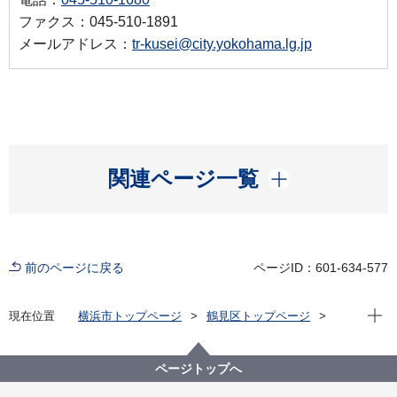
ファクス：045-510-1891
メールアドレス：
tr-kusei@city.yokohama.lg.jp
開く
関連ページ一覧
前のページに戻る
ページID：601-634-577
現在位
現在位置
横浜市トップページ
鶴見区トップページ
くらし・手続き
まちづくり・環境
まちづくり
都市計画マスタープラン・鶴見区プラン「鶴見のまち
ページトップへ
づくり」（平成14年策定）html版
はじめに