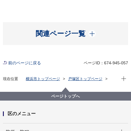
開く
関連ページ一覧
前のページに戻る
ページID：674-945-057
現在位
現在位置
横浜市トップページ
戸塚区トップページ
区政情報
統計・調査
統計情報
区の統計
ページトップへ
区のメニュー
開く