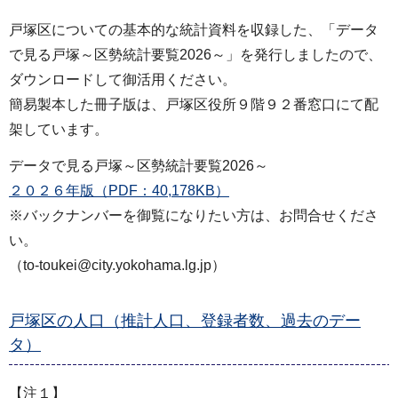
戸塚区についての基本的な統計資料を収録した、「データ
で見る戸塚～区勢統計要覧2026～」を発行しましたので、
ダウンロードして御活用ください。
簡易製本した冊子版は、戸塚区役所９階９２番窓口にて配
架しています。
データで見る戸塚～区勢統計要覧2026～
２０２６年版（PDF：40,178KB）
※バックナンバーを御覧になりたい方は、お問合せくださ
い。
（to-toukei@city.yokohama.lg.jp）
戸塚区の人口（推計人口、登録者数、過去のデー
タ）
【注１】