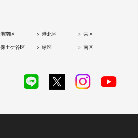
港南区
港北区
栄区
保土ケ谷区
緑区
南区