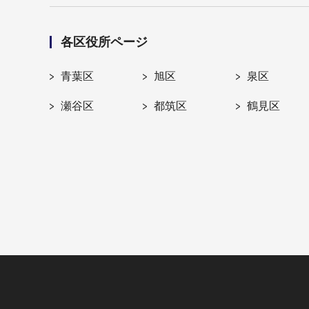
各区役所ページ
青葉区
旭区
泉区
瀬谷区
都筑区
鶴見区