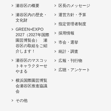
瀬谷区の概要
区長のメッセージ
瀬谷区内の歴史・
運営方針・予算
文化財
指定管理者制度
GREEN×EXPO
採用情報
2027（2027年国際
園芸博覧会） 瀬
市会・選挙
谷区の取組をご紹
介します！
統計・調査
瀬谷区のマスコッ
広報・刊行物
トキャラクターせ
広聴・アンケート
やまる
横浜国際園芸博覧
会瀬谷区推進協議
会
その他