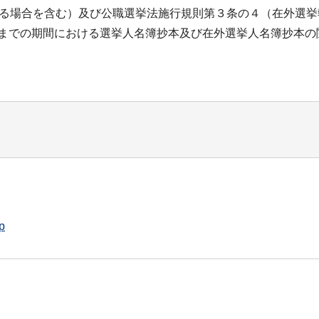
用する場合を含む）及び公職選挙法施行規則第３条の４（在外選
日までの期間における選挙人名簿抄本及び在外選挙人名簿抄本
p