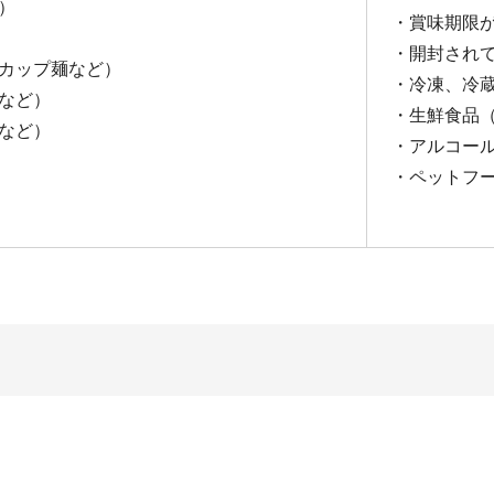
）
・賞味期限
・開封され
カップ麺など）
・冷凍、冷
など）
・生鮮食品
など）
・アルコー
・ペットフ