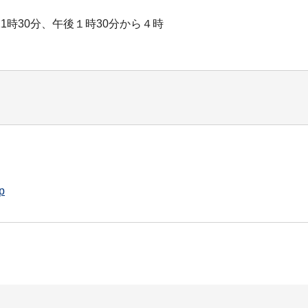
時30分、午後１時30分から４時
p