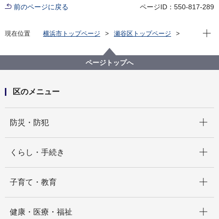
前のページに戻る
ページID：550-817-289
現在位
現在位置
横浜市トップページ
瀬谷区トップページ
くらし・手続き
まちづくり・環境
みどり・エコ
「スポＧＯＭＩ大会inせや」（開催しました）
ページトップへ
区のメニュー
開く
防災・防犯
開く
くらし・手続き
開く
子育て・教育
開く
健康・医療・福祉