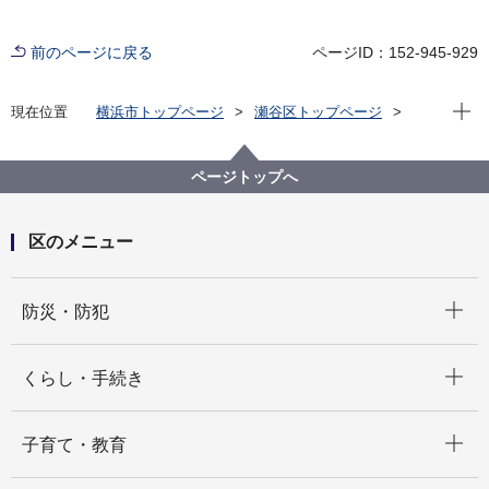
前のページに戻る
ページID：152-945-929
現在位
現在位置
横浜市トップページ
瀬谷区トップページ
くらし・手続き
まちづくり・環境
土木事務所
「みんなで花いっぱい瀬谷区」あなたの花で彩る瀬谷
ページトップへ
の未来
区のメニュー
開く
防災・防犯
開く
くらし・手続き
開く
子育て・教育