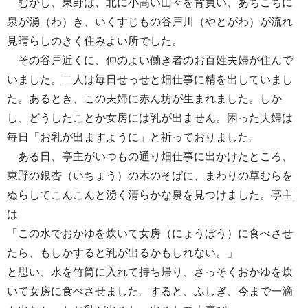
むかし、東野は、北に小高い山々を背負い、あちこちに
泉が湧（わ）き、いくすじもの谷戸川（やとがわ）が流れ
見晴らしのきく住みよい所でした。
その谷戸近くに、仲のよい働き者のお百姓夫婦が住んで
いました。二人は毎日せっせと畑仕事に精を出していまし
た。あるとき、この夫婦に赤ん坊が生まれました。しか
し、どうしたことか女房には乳が出ません。困った夫婦は
毎日「お乳が出ますように」と祈っておりました。
ある日、亭主がいつもの通り畑仕事に出かけたところ、
東野の銀杏（いちょう）の木のそばに、まわりの草むらを
ぬらしてこんこんと湧く清らかな泉を見つけました。亭主
は
「この水でおかゆを炊いて女房（にょうぼう）に食べさせ
たら、もしかすると乳が出るかもしれない。」
と思い、水を竹筒に入れて持ち帰り、さっそくおかゆを炊
いて女房に食べさせました。すると、ふしぎ、今まで一滴