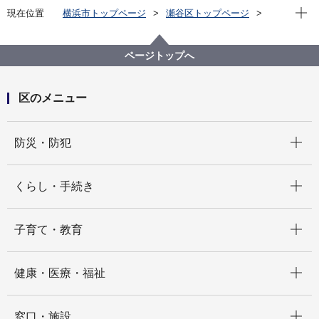
現在位
現在位置
横浜市トップページ
瀬谷区トップページ
くらし・手続き
市民協働・学び
学び
歴史
瀬谷区の民話と昔話
第五話：東野（あずまの）の乳出神（でえーがみ）さ
ページトップへ
ま
区のメニュー
開く
防災・防犯
開く
くらし・手続き
開く
子育て・教育
開く
健康・医療・福祉
開く
窓口・施設