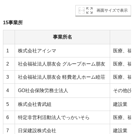
画面サイズで表示
15事業所
事業所名
1
株式会社アイシマ
医療、福
2
社会福祉法人朋友会 グループホーム朋友
医療、福
3
社会福祉法人朋友会 軽費老人ホーム睦荘
医療、福
4
GO社会保険労務士法人
その他(
5
株式会社青武組
建設業
6
特定非営利活動法人でっかいそら
医療、福
7
日栄建設株式会社
建設業