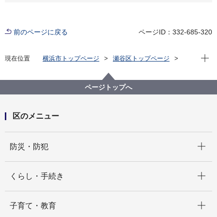
前のページに戻る
ページID：332-685-320
現在位
現在位置
横浜市トップページ
瀬谷区トップページ
健康・医療・福祉
健康・医療
健康づくり
健康づくり全般
健康経営～瀬谷区の職場で働くみなさまへ～
ページトップへ
区のメニュー
開く
防災・防犯
開く
くらし・手続き
開く
子育て・教育