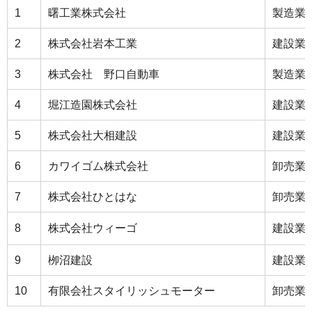
1
曙工業株式会社
製造業
2
株式会社岩本工業
建設業
3
株式会社 野口自動車
製造業
4
堀江造園株式会社
建設業
5
株式会社大相建設
建設業
6
カワイゴム株式会社
卸売業
7
株式会社ひとはな
卸売業
8
株式会社ウィーゴ
建設業
9
栁沼建設
建設業
10
有限会社スタイリッシュモーター
卸売業