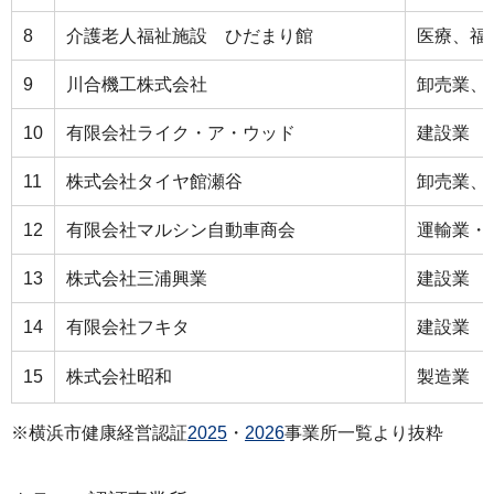
8
介護老人福祉施設 ひだまり館
医療、福
9
川合機工株式会社
卸売業、
10
有限会社ライク・ア・ウッド
建設業
11
株式会社タイヤ館瀬谷
卸売業、
12
有限会社マルシン自動車商会
運輸業・
13
株式会社三浦興業
建設業
14
有限会社フキタ
建設業
15
株式会社昭和
製造業
※横浜市健康経営認証
2025
・
2026
事業所一覧より抜粋