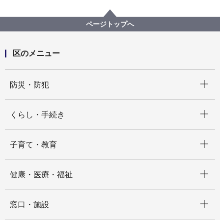
防災・防犯
防犯
まちの安全コーナー
まちの安全コーナー 身のまわりの防犯対策
ページトップへ
区のメニュー
開く
防災・防犯
開く
くらし・手続き
開く
子育て・教育
開く
健康・医療・福祉
開く
窓口・施設